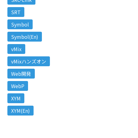
SRT
Symbol
Symbol(En)
vMix
vMixハンズオン
Web開発
WebP
XYM
XYM(En)