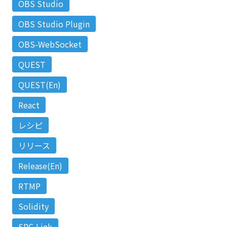
OBS Studio
OBS Studio Plugin
OBS-WebSocket
QUEST
QUEST(En)
React
レシピ
リリース
Release(En)
RTMP
Solidity
SRC-Link