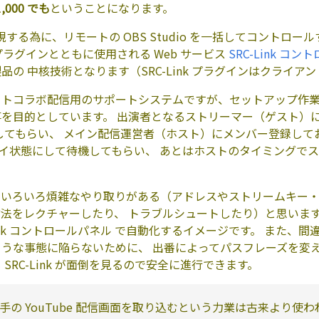
,000 でも
ということになります。
を実現する為に、リモートの OBS Studio を一括してコントロ
プラグインとともに使用される Web サービス
SRC-Link コ
の 中核技術となります（SRC-Link プラグインはクライア
ートコラボ配信用のサポートシステムですが、セットアップ作
目的としています。 出演者となるストリーマー（ゲスト）には OBS 
導入してもらい、 メイン配信運営者（ホスト）にメンバー登録し
スタンバイ状態にして待機してもらい、 あとはホストのタイミング
にいろいろ煩雑なやり取りがある（アドレスやストリームキー
をレクチャーしたり、 トラブルシュートしたり）と思いますが、S
Link コントロールパネル で自動化するイメージです。 また、
うな事態に陥らないために、 出番によってパスフレーズを変
SRC-Link が面倒を見るので安全に進行できます。
の YouTube 配信画面を取り込むという力業は古来より使わ