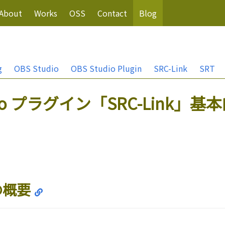
About
Works
OSS
Contact
Blog
g
OBS Studio
OBS Studio Plugin
SRC-Link
SRT
udio プラグイン「SRC-Link」
 の概要