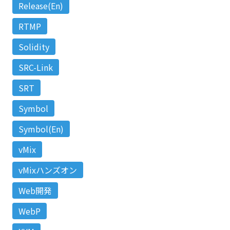
Release(En)
RTMP
Solidity
SRC-Link
SRT
Symbol
Symbol(En)
vMix
vMixハンズオン
Web開発
WebP