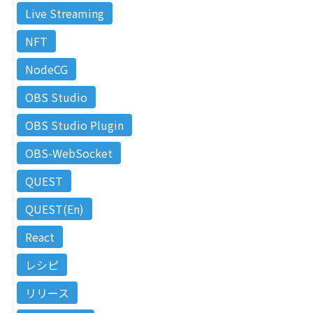
Live Streaming
NFT
NodeCG
OBS Studio
OBS Studio Plugin
OBS-WebSocket
QUEST
QUEST(En)
React
レシピ
リリース